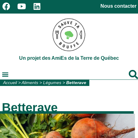
Nous contacter
Un projet des AmiEs de la Terre de Québec
Accueil
>
Aliments
>
Légumes
>
Betterave
Betterave