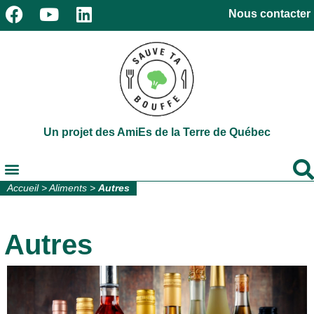
Nous contacter
Un projet des AmiEs de la Terre de Québec
Accueil
>
Aliments
>
Autres
Autres