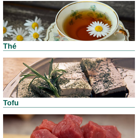
Thé
Tofu