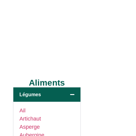
Aliments
Légumes
Ail
Artichaut
Asperge
Aubergine