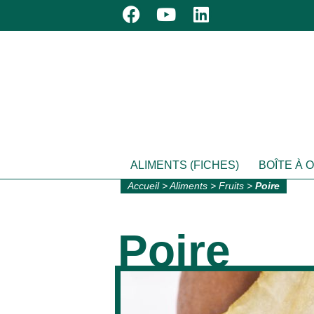
ALIMENTS (FICHES)
BOÎTE À 
Accueil
>
Aliments
>
Fruits
>
Poire
Poire