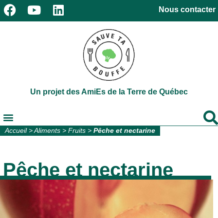
Nous contacter
Un projet des AmiEs de la Terre de Québec
Accueil
>
Aliments
>
Fruits
>
Pêche et nectarine
Pêche et nectarine