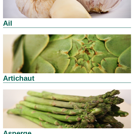
Ail
Artichaut
Asperge