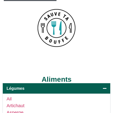
Aliments
Légumes
Ail
Artichaut
Asperge