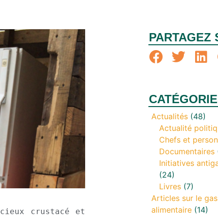
PARTAGEZ 
CATÉGORIE
Actualités
(48)
Actualité politi
Chefs et person
Documentaires
Initiatives antig
(24)
Livres
(7)
Articles sur le gas
alimentaire
(14)
cieux crustacé et 