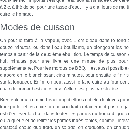
vous-même, l’important est que l’eau soit aussi salée que celle 
à 2 c. à thé de sel pour une tasse d’eau. Il y a d’ailleurs de mul
cuire le homard.
Modes de cuisson
On peut le faire à la vapeur, avec 1 cm d’eau dans le fond
douze minutes, ou dans l’eau bouillante, en plongeant les ho
temps à partir de la deuxième ébullition. Le temps de cuisson v
huit minutes pour une livre et une minute de plus pour
supplémentaire. Pour les mordus de BBQ, il est aussi possible de
d’abord en le blanchissant cinq minutes, pour ensuite le finir s
sur la longueur. Enfin, on peut aussi le faire cuire au four pe
chair du homard est cuite lorsqu’elle n’est plus translucide.
Bien entendu, comme beaucoup d’efforts ont été déployés pour
transporter et les cuire, on ne voudrait certainement pas en gas
est d’enlever la chair dans toutes les parties du homard, que ce
ou la queue et de retirer les parties indésirables, comme l’intes
crustacé chaud que froid, en salade, en croquette, en chaud