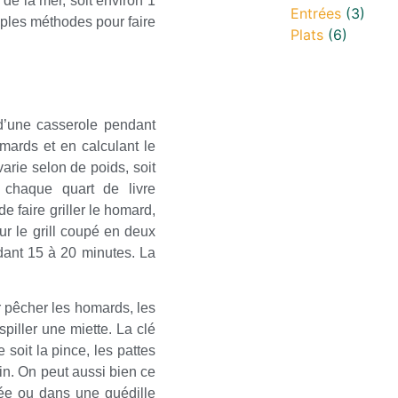
de la mer, soit environ 1
Entrées
(3)
tiples méthodes pour faire
Plats
(6)
 d’une casserole pendant
mards et en calculant le
arie selon de poids, soit
 chaque quart de livre
 faire griller le homard,
ur le grill coupé en deux
ndant 15 à 20 minutes. La
 pêcher les homards, les
piller une miette. La clé
 soit la pince, les pattes
tin. On peut aussi bien ce
rée ou dans une guédille