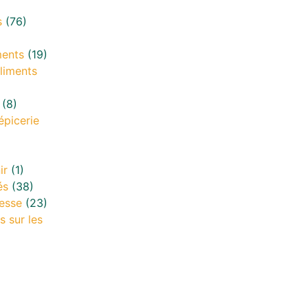
s
(76)
ments
(19)
liments
(8)
épicerie
ir
(1)
és
(38)
esse
(23)
s sur les