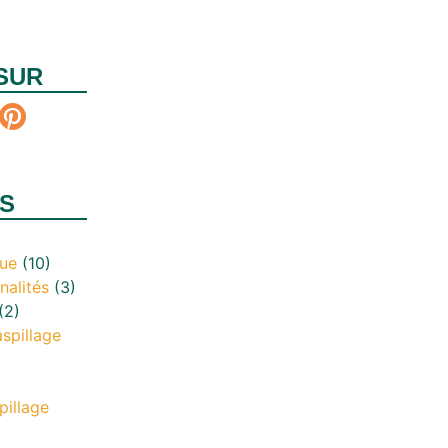
SUR
S
que
(10)
nalités
(3)
(2)
aspillage
pillage