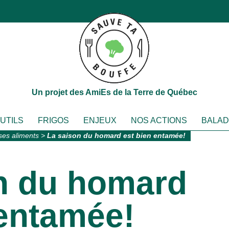
Un projet des AmiEs de la Terre de Québec
OUTILS
FRIGOS
ENJEUX
NOS ACTIONS
BALA
ses aliments
>
La saison du homard est bien entamée!
n du homard
 entamée!