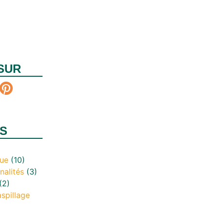
SUR
S
que
(10)
nalités
(3)
(2)
aspillage