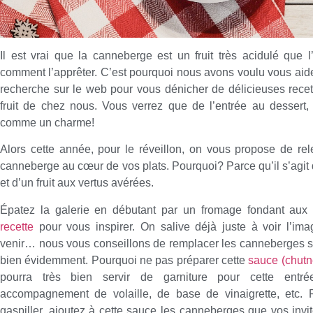
Il est vrai que la canneberge est un fruit très acidulé que l
comment l’apprêter. C’est pourquoi nous avons voulu vous aider
recherche sur le web pour vous dénicher de délicieuses recet
fruit de chez nous. Vous verrez que de l’entrée au dessert
comme un charme!
Alors cette année, pour le réveillon, on vous propose de rele
canneberge au cœur de vos plats. Pourquoi? Parce qu’il s’agit d’
et d’un fruit aux vertus avérées.
Épatez la galerie en débutant par un fromage fondant aux
recette
pour vous inspirer. On salive déjà juste à voir l’im
venir… nous vous conseillons de remplacer les canneberges s
bien évidemment. Pourquoi ne pas préparer cette
sauce (chut
pourra très bien servir de garniture pour cette ent
accompagnement de volaille, de base de vinaigrette, etc. P
gaspiller, ajoutez à cette sauce les canneberges que vos invi