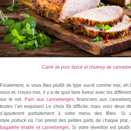
Carré de porc épicé et chutney de canneb
Finalement, si vous êtes plutôt de type sucré comme moi, eh bi
vous et, croyez-moi, il y a de quoi faire fureur avec les différe
sur le net.
Pain aux canneberges
, financiers aux canneber
toutes l’air exquises! Le choix fût difficile, mais voici deux d
s’ajouteront parfaitement à votre menu des fêtes. Si 
style
potluck
où l’on prend des petites parts de chaque pla
bagatelle érable et canneberges
. Si votre réveillon est plutô