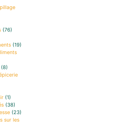
pillage
s
(76)
ments
(19)
liments
(8)
épicerie
ir
(1)
és
(38)
esse
(23)
s sur les