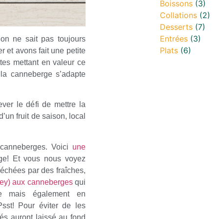
Boissons
(3)
Collations
(2)
Desserts
(7)
Entrées
(3)
’on ne sait pas toujours
Plats
(6)
 et avons fait une petite
tes mettant en valeur ce
, la canneberge s’adapte
ver le défi de mettre la
un fruit de saison, local
 canneberges. Voici
une
age! Et vous nous voyez
échées par des fraîches,
ney) aux canneberges
qui
rée mais également en
sst! Pour éviter de les
tés auront laissé au fond