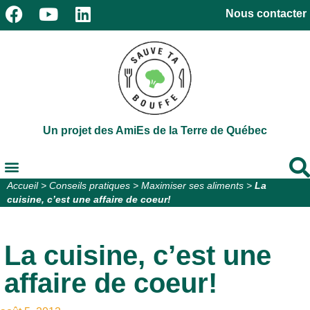
Nous contacter
Un projet des AmiEs de la Terre de Québec
Accueil
>
Conseils pratiques
>
Maximiser ses aliments
>
La
cuisine, c’est une affaire de coeur!
La cuisine, c’est une
affaire de coeur!