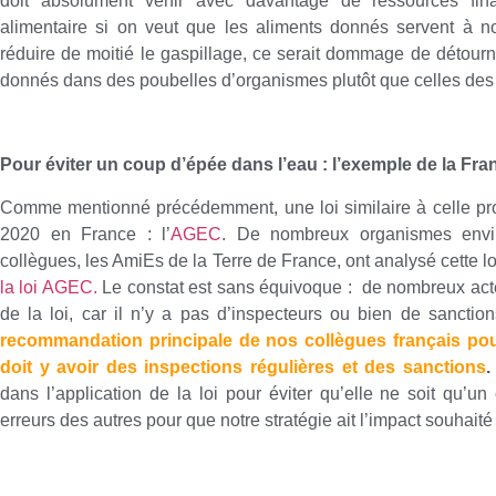
doit absolument venir avec davantage de ressources fin
alimentaire si on veut que les aliments donnés servent à no
réduire de moitié le gaspillage, ce serait dommage de détourn
donnés dans des poubelles d’organismes plutôt que celles des g
Pour éviter un coup d’épée dans l’eau : l’exemple de la Fra
Comme mentionné précédemment, une loi similaire à celle pr
2020 en France : l’
AGEC
. De nombreux organismes envi
collègues, les AmiEs de la Terre de France, ont analysé cette l
la loi AGEC.
Le constat est sans équivoque : de nombreux acteur
de la loi, car il n’y a pas d’inspecteurs ou bien de sanctio
recommandation principale de nos collègues français pour q
doit y avoir des inspections régulières et des sanctions
.
dans l’application de la loi pour éviter qu’elle ne soit qu’
erreurs des autres pour que notre stratégie ait l’impact souhaité 