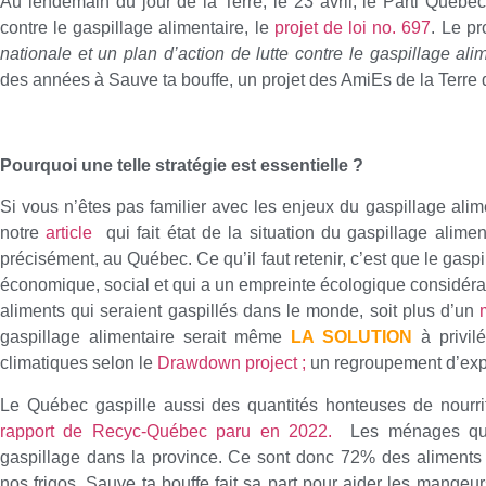
Au lendemain du jour de la Terre, le 23 avril, le Parti Québéc
contre le gaspillage alimentaire, le
projet de loi no. 697
. Le pr
nationale et un plan d’action de lutte contre le gaspillage ali
des années à Sauve ta bouffe, un projet des AmiEs de la Terre
Pourquoi une telle stratégie est essentielle ?
Si vous n’êtes pas familier avec les enjeux du gaspillage al
notre
article
qui fait état de la situation du gaspillage alim
précisément, au Québec. Ce qu’il faut retenir, c’est que le gaspi
économique, social et qui a un empreinte écologique considérable
aliments qui seraient gaspillés dans le monde, soit plus d’un
gaspillage alimentaire serait même
LA SOLUTION
à privil
climatiques selon le
Drawdown project ;
un regroupement d’exp
Le Québec gaspille aussi des quantités honteuses de nourrit
rapport de Recyc-Québec paru en 2022.
Les ménages qué
gaspillage dans la province. Ce sont donc 72% des aliments 
nos frigos. Sauve ta bouffe fait sa part pour aider les mangeu