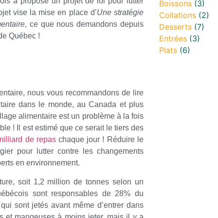
ois a proposé un projet de loi pour lutter
Boissons
(3)
ojet vise la mise en place d’
Une stratégie
Collations
(2)
mentaire
, ce que nous demandons depuis
Desserts
(7)
 de Québec !
Entrées
(3)
Plats
(6)
imentaire, nous vous recommandons de lire
entaire dans le monde, au Canada et plus
llage alimentaire est un problème à la fois
 ! Il est estimé que ce serait le tiers des
milliard de repas
chaque jour ! Réduire le
égier pour lutter contre les changements
erts en environnement.
ure, soit 1,2 million de tonnes selon un
bécois sont responsables de 28% du
qui sont jetés avant même d’entrer dans
rs et mangeuses à moins jeter, mais il y a