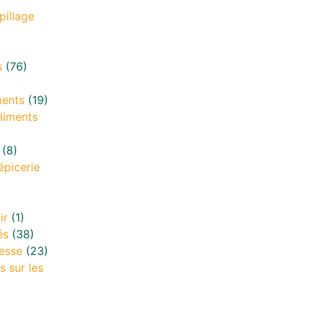
pillage
s
(76)
ments
(19)
liments
(8)
épicerie
ir
(1)
és
(38)
esse
(23)
s sur les