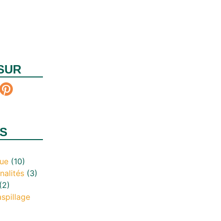
SUR
S
que
(10)
nalités
(3)
(2)
aspillage